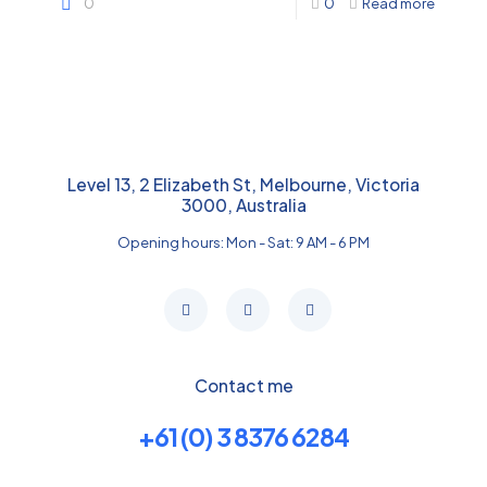
0
0
Read more
Level 13, 2 Elizabeth St, Melbourne, Victoria
3000, Australia
Opening hours: Mon - Sat: 9 AM - 6 PM
Contact me
+61 (0) 3 8376 6284