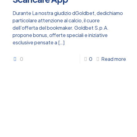
Durante La nostra giudizio dGoldbet, dedichiamo
particolare attenzione al calcio, il cuore
dell’offerta del bookmaker. Goldbet S.p.A.
propone bonus, offerte speciali e iniziative
esclusive pensate a
[…]
0
0
Read more