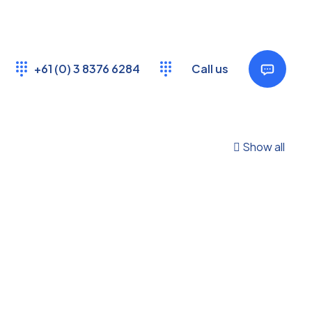
+61 (0) 3 8376 6284
Call us
Show all