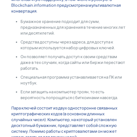
Blockchain.information предусмотрена мультивалютная
конвертация.
Бумажное хранение подходит для сумм,
предназначенных для хранения в течение многих лет
или десятилетий.
Средства доступны через адреса, для доступа к
которым используется набор цифровых ключей.
Он позволяет получать доступ к своим средствам
даже в тех случаях, когда сайты или биржи перестают
работать.
Специальная программа устанавливается на ПК или
ноутбук.
Если затащить на компьютер троян, то есть
вероятность попрощаться с биткоинами навсегда.
Пара ключей состоит из двух односторонне связанных
криптографических кодов (в основном длинных
случайных чисел). Компьютер, на который установлен
десктопный бумажник, представляет собой сложную
систему. Помимо работы с криптовалютами он может
использоваться для других целей.