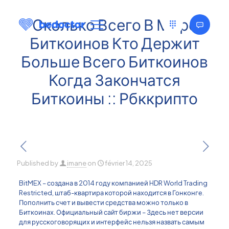
Сколько Всего В Мире
Биткоинов Кто Держит
Больше Всего Биткоинов
Когда Закончатся
Биткоины :: Рбккрипто
Published by
imane
on
février 14, 2025
BitMEX – создана в 2014 году компанией HDR World Trading
Restricted, штаб-квартира которой находится в Гонконге.
Пополнить счет и вывести средства можно только в
Биткоинах. Официальный сайт биржи – Здесь нет версии
для русскоговорящих и интерфейс нельзя назвать самым