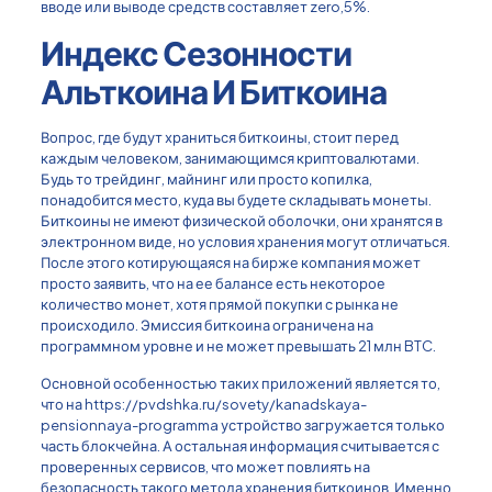
вводе или выводе средств составляет zero,5%.
Индекс Сезонности
Альткоина И Биткоина
Вопрос, где будут храниться биткоины, стоит перед
каждым человеком, занимающимся криптовалютами.
Будь то трейдинг, майнинг или просто копилка,
понадобится место, куда вы будете складывать монеты.
Биткоины не имеют физической оболочки, они хранятся в
электронном виде, но условия хранения могут отличаться.
После этого котирующаяся на бирже компания может
просто заявить, что на ее балансе есть некоторое
количество монет, хотя прямой покупки с рынка не
происходило. Эмиссия биткоина ограничена на
программном уровне и не может превышать 21 млн BTC.
Основной особенностью таких приложений является то,
что на
https://pvdshka.ru/sovety/kanadskaya-
pensionnaya-programma
устройство загружается только
часть блокчейна. А остальная информация считывается с
проверенных сервисов, что может повлиять на
безопасность такого метода хранения биткоинов. Именно