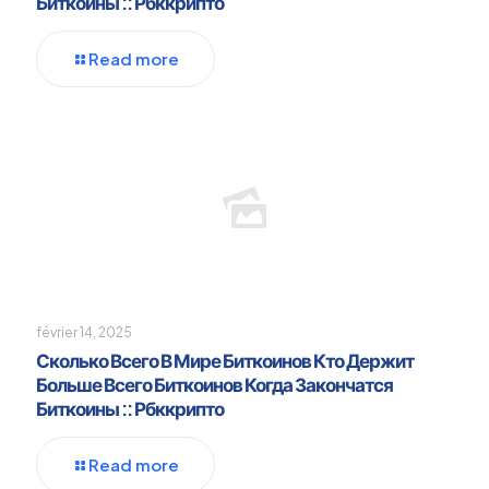
Биткоины :: Рбккрипто
Read more
février 14, 2025
Сколько Всего В Мире Биткоинов Кто Держит
Больше Всего Биткоинов Когда Закончатся
Биткоины :: Рбккрипто
Read more