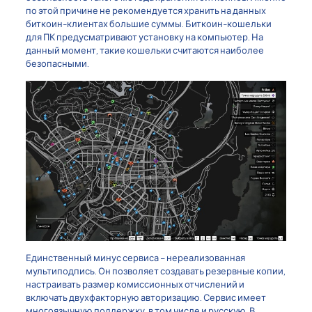
по этой причине не рекомендуется хранить на данных
биткоин-клиентах большие суммы. Биткоин-кошельки
для ПК предусматривают установку на компьютер. На
данный момент, такие кошельки считаются наиболее
безопасными.
Единственный минус сервиса – нереализованная
мультиподпись. Он позволяет создавать резервные копии,
настраивать размер комиссионных отчислений и
включать двухфакторную авторизацию. Сервис имеет
многоязычную поддержку, в том числе и русскую. В