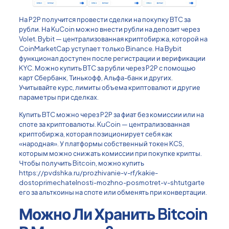
На P2P получится провести сделки на покупку BTC за
рубли. На KuCoin можно внести рубли на депозит через
Volet. Bybit — централизованная криптобиржа, которой на
CoinMarketCap уступает только Binance. На Bybit
функционал доступен после регистрации и верификации
KYC. Можно купить BTC за рубли через P2P с помощью
карт Сбербанк, Тинькофф, Альфа-банк и других.
Учитывайте курс, лимиты объема криптовалют и другие
параметры при сделках.
Купить BTC можно через P2P за фиат без комиссии или на
споте за криптовалюты. KuCoin — централизованная
криптобиржа, которая позиционирует себя как
«народная». У платформы собственный токен KCS,
которым можно снижать комиссии при покупке крипты.
Чтобы получить Bitcoin, можно купить
https://pvdshka.ru/prozhivanie-v-rf/kakie-
dostoprimechatelnosti-mozhno-posmotret-v-shtutgarte
его за альткоины на споте или обменять при конвертации.
Можно Ли Хранить Bitcoin