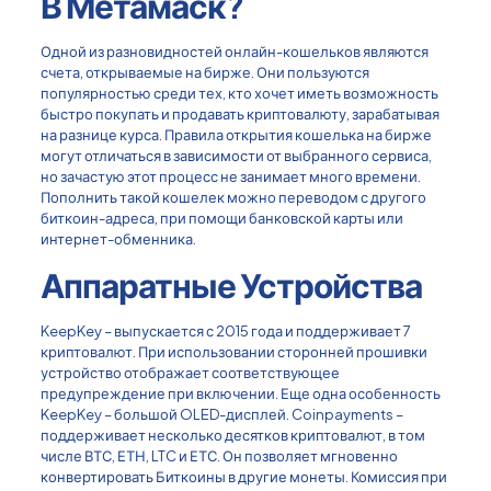
В Метамаск?
Одной из разновидностей онлайн-кошельков являются
счета, открываемые на бирже. Они пользуются
популярностью среди тех, кто хочет иметь возможность
быстро покупать и продавать криптовалюту, зарабатывая
на разнице курса. Правила открытия кошелька на бирже
могут отличаться в зависимости от выбранного сервиса,
но зачастую этот процесс не занимает много времени.
Пополнить такой кошелек можно переводом с другого
биткоин-адреса, при помощи банковской карты или
интернет-обменника.
Аппаратные Устройства
KeepKey – выпускается с 2015 года и поддерживает 7
криптовалют. При использовании сторонней прошивки
устройство отображает соответствующее
предупреждение при включении. Еще одна особенность
KeepKey – большой OLED-дисплей. Coinpayments –
поддерживает несколько десятков криптовалют, в том
числе ВТС, ЕТН, LTC и ЕТС. Он позволяет мгновенно
конвертировать Биткоины в другие монеты. Комиссия при