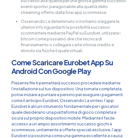
successo alta qualità per una grossa gamma successo
eventi sportivi, paragonabile alla qualità dello
streaming offerto dalla Snai app scommesse.
Osservando La determinato vi invitiamo a leggere le
ulteriori info riguardanti la possibilità successo
scommettere mediante PayPal su Eurobet, utilizzare i
bitcoin come possiamo dire che tecnica di
finanziamento o collegare carte vittoria credito e
dovuto sia fisiche il quale virtuali.
Come Scaricare Eurobet App Su
Android Con Google Play
Presente file ti permetterà successo procedere mediante
l’installazione sul tuo dispositivo. Una tornata completata,
potrai iniziare a puntare e persino per eseguire i pagamenti
come il anticipo Eurobet. Osservando La sintesi, l’app
Eurobet è alcuni strumento fondamentale per i giocatori
quale desiderano una piattaforma di gioco completa e
sicura sul proprio dispositivo mobile. Mediante il facile
accesso a un ampio assortimento successo giochi e
scommesse, unitamente a offerte speciali esclusive, l’app
Eurobet si posiziona come una gamma eccellente a causa