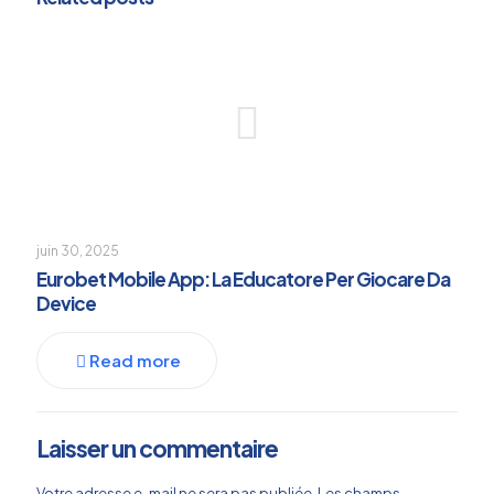
juin 30, 2025
Eurobet Mobile App: La Educatore Per Giocare Da
Device
Read more
Laisser un commentaire
Votre adresse e-mail ne sera pas publiée.
Les champs