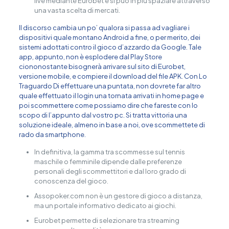
live mediante Eurobet e si può in più spaziare attraverso
una vasta scelta di mercati.
Il discorso cambia un po’ qualora si passa ad vagliare i
dispositivi quale montano Android a fine, o per merito, dei
sistemi adottati contro il gioco d’azzardo da Google. Tale
app, appunto, non è esplodere dal Play Store
ciononostante bisognerà arrivare sul sito di Eurobet,
versione mobile, e compiere il download del file APK. Con Lo
Traguardo Di effettuare una puntata, non dovrete far altro
quale effettuato il login una tornata arrivati in home page e
poi scommettere come possiamo dire che fareste con lo
scopo di l’appunto dal vostro pc. Si tratta vittoria una
soluzione ideale, almeno in base a noi, ove scommettete di
rado da smartphone.
In definitiva, la gamma tra scommesse sul tennis
maschile o femminile dipende dalle preferenze
personali degli scommettitori e dal loro grado di
conoscenza del gioco.
Assopoker.com non è un gestore di gioco a distanza,
ma un portale informativo dedicato ai giochi.
Eurobet permette di selezionare tra streaming