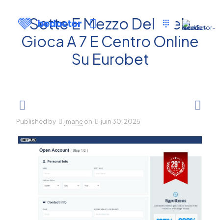
Sette E Mezzo Del Web
Gioca A 7 E Centro Online
Su Eurobet
Published by
imane
on
juin 30, 2025