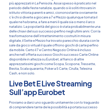
più apprezzati in La Penisola. Assai spesso è praticato nel
periodo delle feste natalizie, quando si è soliti ritrovarsi in
istituto vittoria parenti e amici, ciononostante ovviamente
c’è chi si diverte a giocare a 7 e Mezzo qualunque tornata il
quale ne ha brama, a fare a meni il quale sia o meno il arco
natalizio. La popolarità del gioco è stata probabilmente una
delle chiavi del suo successo perfino negli ultimi anni. Con la
trasformazione dell’intrattenimento costruiti in misura
digitale, il Sette e Mezzo ha trovato parecchio durata con le
sale da gioco virtuali il quale offrono giochi di carte perfino
da mobile. Certo il 7 e Centro Negozio Online è incluso
anche nell’offerta successo Giochi successo Carte Online
disponibile in altezza su Eurobet, al fianco di altre
apprezzatissimi giochi come Scopa, Scopone, Tressette,
Bestia, Scala quaranta, Poker a 5 Carte, Cirulla, Telesina
Cash, e non solo.
Live Bet E Live Streaming
Sull’app Eurobet
Proviamo a darci uno sguardo unitamente con lo traguardo
di comprendere tante de le possibilità a portata successo