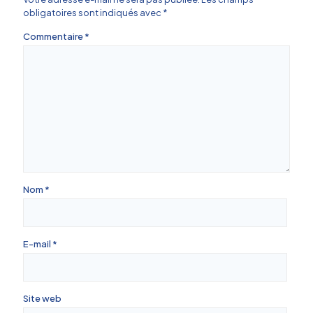
obligatoires sont indiqués avec
*
Commentaire
*
Nom
*
E-mail
*
Site web