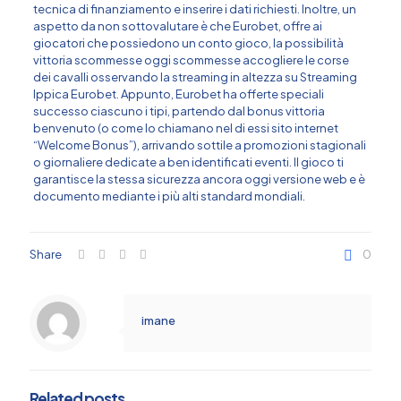
tecnica di finanziamento e inserire i dati richiesti. Inoltre, un
aspetto da non sottovalutare è che Eurobet, offre ai
giocatori che possiedono un conto gioco, la possibilità
vittoria
scommesse oggi scommesse
accogliere le corse
dei cavalli osservando la streaming in altezza su Streaming
Ippica Eurobet. Appunto, Eurobet ha offerte speciali
successo ciascuno i tipi, partendo dal bonus vittoria
benvenuto (o come lo chiamano nel di essi sito internet
“Welcome Bonus”), arrivando sottile a promozioni stagionali
o giornaliere dedicate a ben identificati eventi. Il gioco ti
garantisce la stessa sicurezza ancora oggi versione web e è
documento mediante i più alti standard mondiali.
Share
0
imane
Related posts